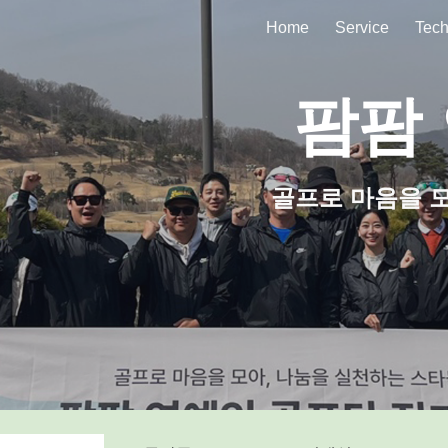
Home
Service
Tech
ip to main content
Skip to navigat
팜팜
골프로 마음을 