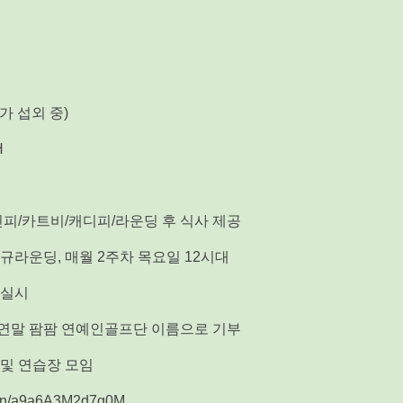
가 섭외 중)
H
피/카트비/캐디피/라운딩 후 식사 제공
정규라운딩, 매월 2주차 목요일 12시대
 실시
 연말 팜팜 연예인골프단 이름으로 기부
 및 연습장 모임
us/n/a9a6A3M2d7g0M