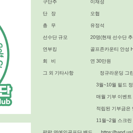
구단주
이재성
단 장
오협
총 무
유정석
선수단 규모
20명(
현재 선수단 추
연부킹
골프존카운티 안성 
회 비
연 30만원
그 외 기타사항
정규라운딩 그린
3월~10월 필드 
매월 기부 이벤트
적
립
된 기부금은
11월~2월 스크린
팜팜 연예인골프단 밴드
https://band.